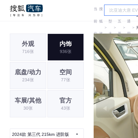
当
搜
车
汽
前
狐
型
五
通
＞
＞
＞
＞
位
汽
大
菱
用
外观
内饰
置:
车
全
五
716张
936张
菱
底盘/动力
空间
234张
77张
车展/其他
官方
30张
43张
2024款 第三代 215km 进阶版