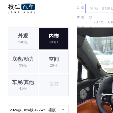
当
搜
车
前
狐
型
＞
＞
AITO
＞
AIT
位
汽
大
外观
内饰
置:
车
全
248张
403张
底盘/动力
空间
93张
26张
车展/其他
官方
41张
2024款 Ultra版 42kWh 6座版