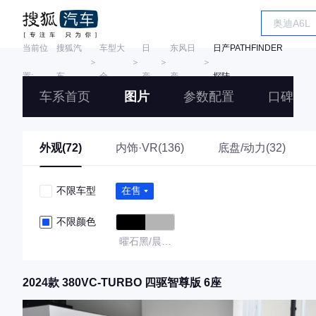
当前位
搜狐汽
车型大
日
东风日
日产PATHFINDER
＞
＞
＞
＞
置:
车
全
产
产
探陆
车系首页
图片
参数配置
口碑
外观(72)
内饰·VR(136)
底盘/动力(32)
不限车型
在售
不限颜色
曜石黑/晨曦
银
2024款 380VC-TURBO 四驱智尊版 6座