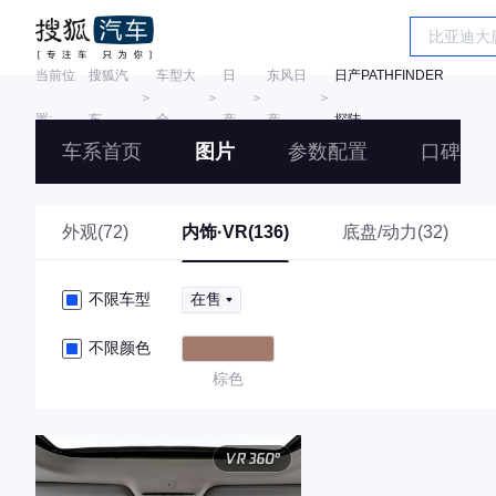
当前位
搜狐汽
车型大
日
东风日
日产PATHFINDER
＞
＞
＞
＞
置:
车
全
产
产
探陆
车系首页
图片
参数配置
口碑
外观(72)
内饰·VR(136)
底盘/动力(32)
不限车型
在售
不限颜色
棕色