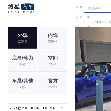
当
搜
车
JO
前
狐
型
＞
＞
MINI
＞
CO
位
汽
大
WO
外观
内饰
置:
车
全
236张
336张
底盘/动力
空间
66张
25张
车展/其他
官方
38张
252张
2024款 2.0T JOHN COOPER