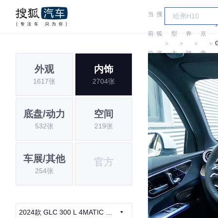
当
搜
车
北
前
狐
型
奔
京
＞
＞
＞
＞
位
汽
大
驰
奔
外观
内饰
置:
车
全
驰
1617张
2704张
底盘/动力
空间
532张
219张
车展/其他
官方
254张
2024款 GLC 300 L 4MATIC 动