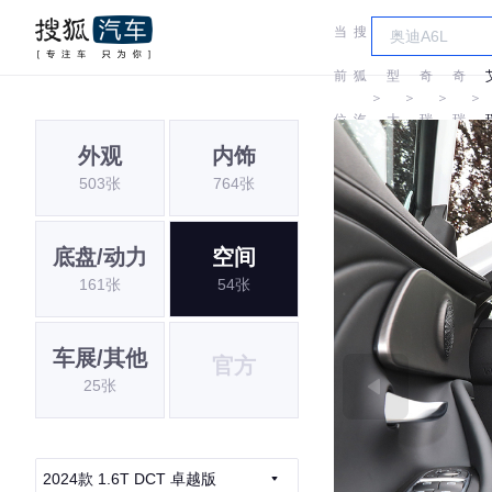
当
搜
车
前
狐
型
奇
奇
＞
＞
＞
＞
位
汽
大
瑞
瑞
外观
内饰
置:
车
全
503张
764张
底盘/动力
空间
161张
54张
车展/其他
官方
25张
2024款 1.6T DCT 卓越版