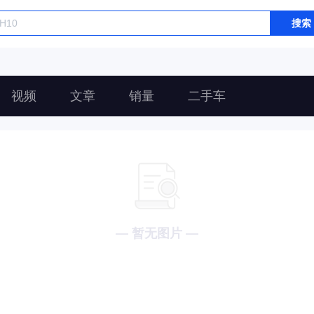
搜索
视频
文章
销量
二手车
— 暂无图片 —