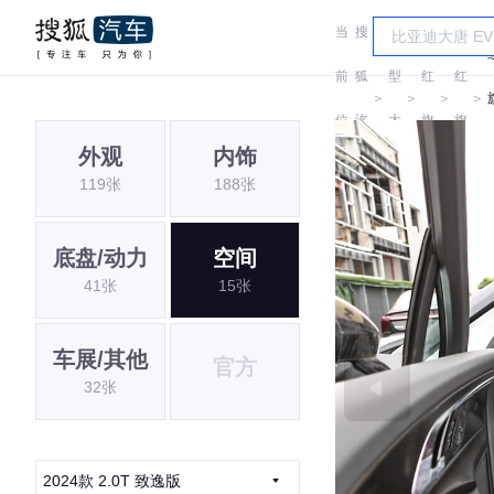
当
搜
车
前
狐
型
红
红
＞
＞
＞
＞
位
汽
大
旗
旗
外观
内饰
置:
车
全
119张
188张
底盘/动力
空间
41张
15张
车展/其他
官方
32张
2024款 2.0T 致逸版