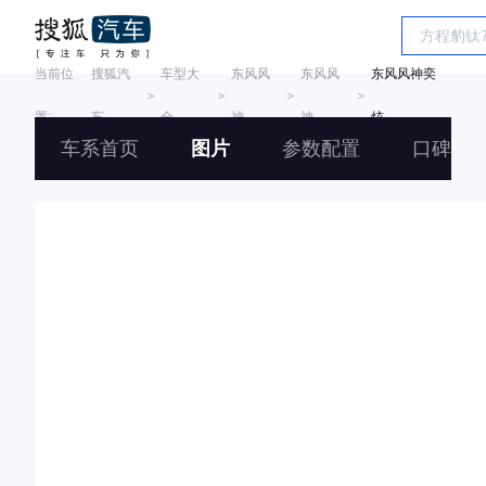
当前位
搜狐汽
车型大
东风风
东风风
东风风神奕
＞
＞
＞
＞
置:
车
全
神
神
炫
车系首页
图片
参数配置
口碑