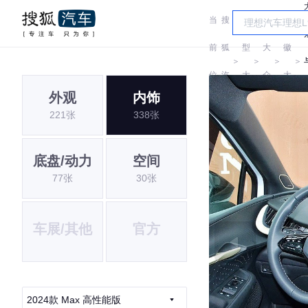
当
搜
车
安
前
狐
型
大
徽
＞
＞
＞
＞
位
汽
大
众
大
外观
内饰
置:
车
全
众
221张
338张
底盘/动力
空间
77张
30张
车展/其他
官方
2024款 Max 高性能版