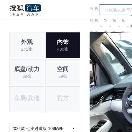
当
搜
车
前
狐
型
极
极
＞
＞
＞
＞
位
汽
大
氪
氪
外观
内饰
置:
车
全
242张
430张
底盘/动力
空间
89张
39张
车展/其他
官方
2024款 七座过道版 108kWh