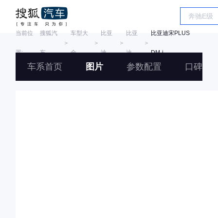
当前位
搜狐汽
车型大
比亚
比亚
比亚迪宋PLUS
＞
＞
＞
＞
置:
车
全
迪
迪
DM-i
车系首页
图片
参数配置
口碑