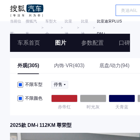
当前位
搜狐汽
车型大
比亚
比亚
比亚迪宋PLUS
＞
＞
＞
＞
置:
车
全
迪
迪
DM-i
车系首页
图片
参数配置
口碑
外观(305)
内饰·VR(403)
底盘/动力(94)
不限车型
停售
不限颜色
赤帝红
时光灰
天青蓝
2025款 DM-i 112KM 尊荣型