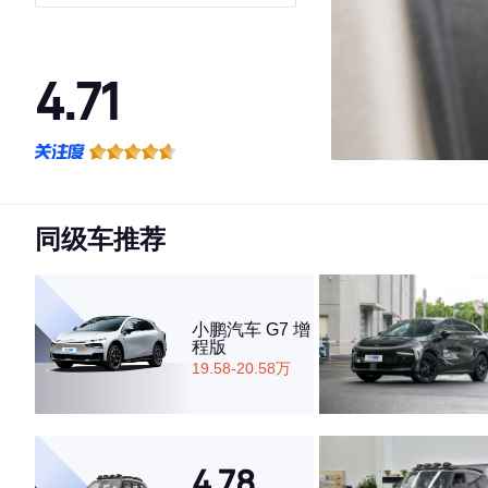
驱黑金版
4.71
·外观表现一般，低于77%同级车
·内饰表现一般，低于52%同级车
·空间表现较为优秀，优于57%同级车
同级车推荐
小鹏汽车 G7 增
程版
19.58-20.58万
4.78