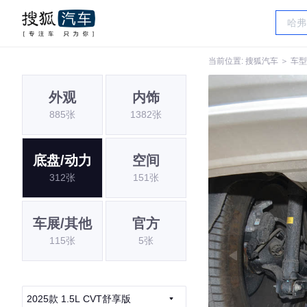
当前位置:
搜狐汽车
＞
车型
外观
内饰
885张
1382张
底盘/动力
空间
312张
151张
车展/其他
官方
115张
5张
2025款 1.5L CVT舒享版