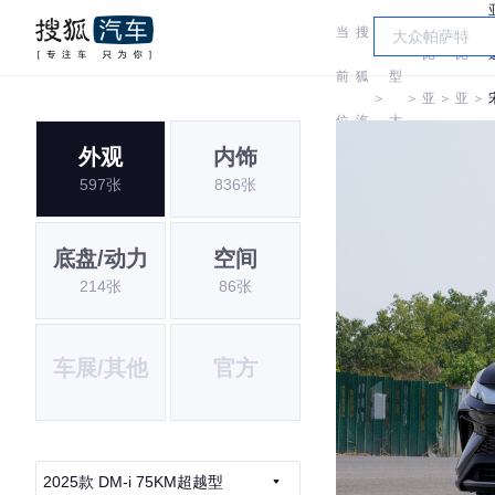
当
搜
车
比
比
前
狐
型
＞
＞
亚
＞
亚
＞
位
汽
大
迪
迪
外观
内饰
置:
车
全
597张
836张
i
底盘/动力
空间
214张
86张
车展/其他
官方
2025款 DM-i 75KM超越型