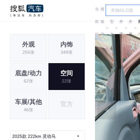
当
搜
车
前
狐
型
奔
奔
＞
＞
＞
＞
位
汽
大
腾
腾
外观
内饰
置:
车
全
256张
349张
底盘/动力
空间
62张
22张
车展/其他
官方
46张
2025款 222km 灵动马