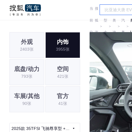
当
搜
车
一
前
狐
型
奥
汽
＞
＞
＞
＞
位
汽
大
迪
奥
外观
内饰
置:
车
全
迪
2403张
3955张
底盘/动力
空间
793张
421张
车展/其他
官方
90张
41张
2025款 35TFSI 飞驰尊享型 +豪