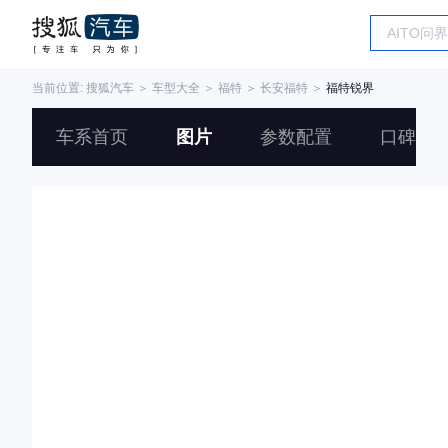
当前位置:
搜狐汽车
＞
车型大全
＞
福特
＞
长安福特
＞
福特锐界
车系首页
图片
参数配置
口碑