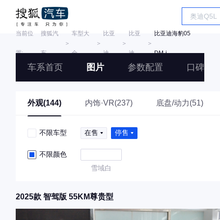
当前位
搜狐汽
车型大
比亚
比亚
比亚迪海豹05
＞
＞
＞
＞
置:
车
全
迪
迪
DM-i
车系首页
图片
参数配置
口碑
外观(144)
内饰·VR(237)
底盘/动力(51)
不限车型
在售
停售
不限颜色
雪域白
2025款 智驾版 55KM尊贵型