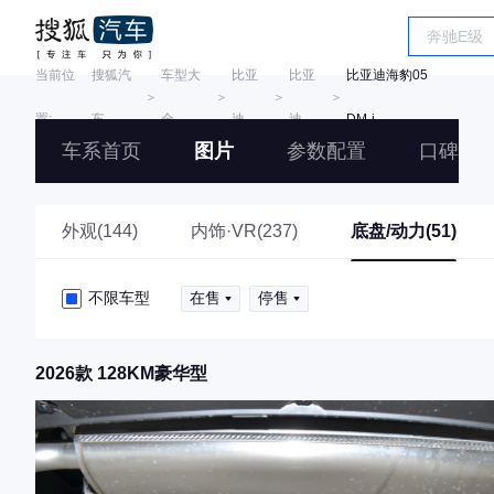
当前位
搜狐汽
车型大
比亚
比亚
比亚迪海豹05
＞
＞
＞
＞
置:
车
全
迪
迪
DM-i
车系首页
图片
参数配置
口碑
外观(144)
内饰·VR(237)
底盘/动力(51)
不限车型
在售
停售
2026款 128KM豪华型