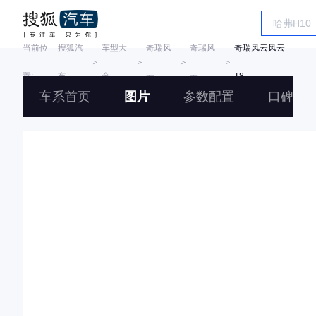
当前位
搜狐汽
车型大
奇瑞风
奇瑞风
奇瑞风云风云
＞
＞
＞
＞
置:
车
全
云
云
T8
车系首页
图片
参数配置
口碑