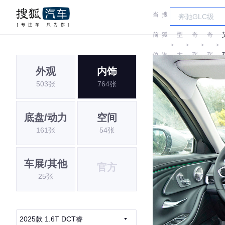
当
搜
车
前
狐
型
奇
奇
＞
＞
＞
＞
位
汽
大
瑞
瑞
外观
内饰
置:
车
全
503张
764张
底盘/动力
空间
161张
54张
车展/其他
官方
25张
2025款 1.6T DCT睿