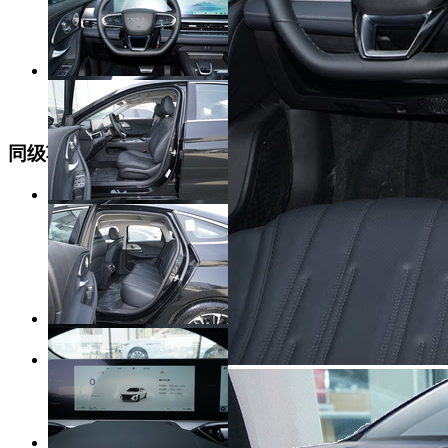
同级车推荐