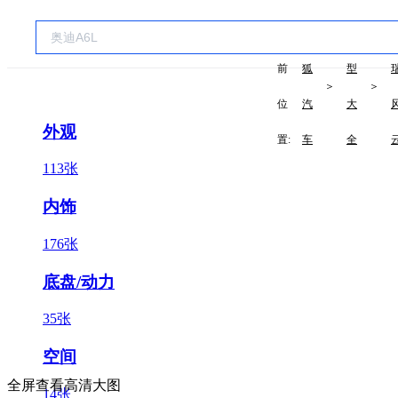
当
搜
车
前
狐
型
＞
＞
位
汽
大
外观
置:
车
全
113张
内饰
176张
底盘/动力
35张
空间
全屏查看高清大图
14张