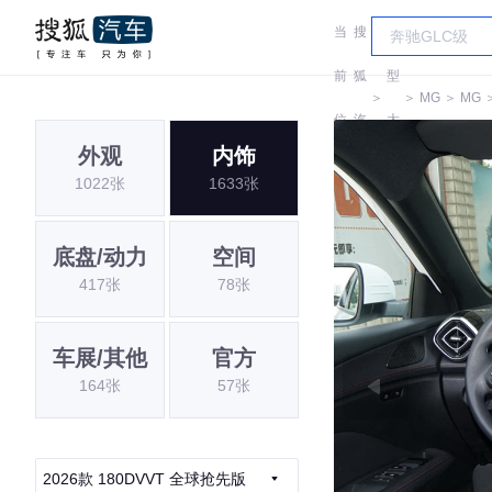
当
搜
车
前
狐
型
＞
＞
MG
＞
MG
位
汽
大
外观
内饰
置:
车
全
1022张
1633张
底盘/动力
空间
417张
78张
车展/其他
官方
164张
57张
2026款 180DVVT 全球抢先版