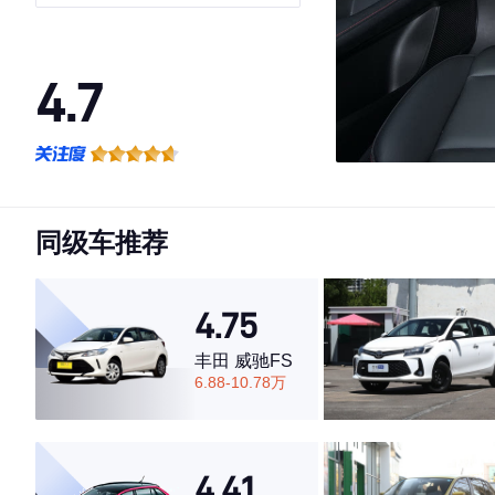
4.7
·外观表现较为优秀，优于83%同级车
·内饰表现较为优秀，优于53%同级车
·空间表现一般，低于52%同级车
同级车推荐
4.75
丰田 威驰FS
6.88-10.78万
4.41