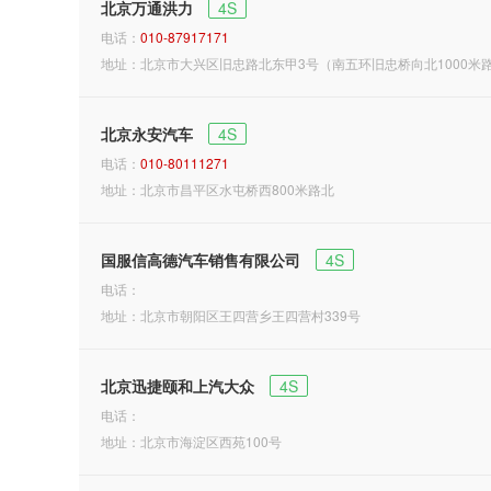
北京万通洪力
4S
电话：
010-87917171
地址：北京市大兴区旧忠路北东甲3号（南五环旧忠桥向北1000米
北京永安汽车
4S
电话：
010-80111271
地址：北京市昌平区水屯桥西800米路北
国服信高德汽车销售有限公司
4S
电话：
地址：北京市朝阳区王四营乡王四营村339号
北京迅捷颐和上汽大众
4S
电话：
地址：北京市海淀区西苑100号