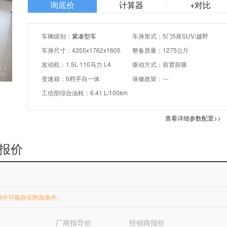
询底价
计算器
+对比
车辆级别：
紧凑型车
车身形式：5门5座SUV/越野
车身尺寸：4355x1762x1605
整备质量：1275公斤
发动机：1.5L 110马力 L4
驱动方式：前置前驱
变速箱：6档手自一体
保修政策：---
工信部综合油耗：6.41 L/100km
查看详细参数配置>>
 报价
易中可能存在附加条件。
厂商指导价
经销商报价