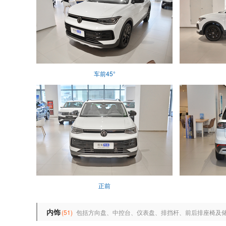
车前45°
正前
内饰
(51)
包括方向盘、中控台、仪表盘、排挡杆、前后排座椅及