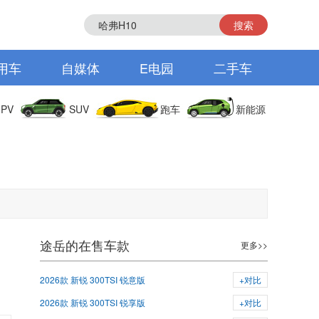
搜索
用车
自媒体
E电园
二手车
PV
SUV
跑车
新能源
途岳的在售车款
更多>>
2026款 新锐 300TSI 锐意版
+对比
2026款 新锐 300TSI 锐享版
+对比