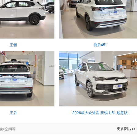
正侧
侧后45°
正后
2026款大众途岳 新锐 1.5L 锐意版
更多图片>>
储物空间等