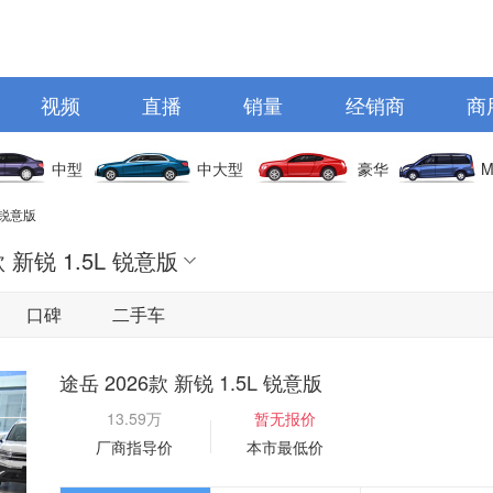
视频
直播
销量
经销商
商
中型
中大型
豪华
M
L 锐意版
款 新锐 1.5L 锐意版
口碑
二手车
途岳 2026款 新锐 1.5L 锐意版
13.59万
暂无报价
厂商指导价
本市最低价