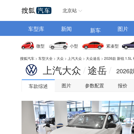
汽车首页
北京站
车型库
新闻
图片
新车
微型
小型
紧凑型
搜狐汽车
>
车型大全
>
大众
>
上汽大众
>
大众途岳
>
2026款 新锐 1.5
上汽大众
途岳
/
/
2026
图片
参数配置
报价
车款综述