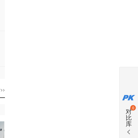
>>
0
对
比
库