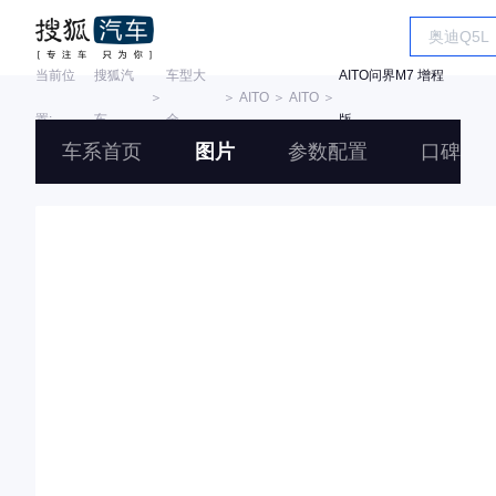
当前位
搜狐汽
车型大
AITO问界M7 增程
＞
＞
AITO
＞
AITO
＞
置:
车
全
版
车系首页
图片
参数配置
口碑