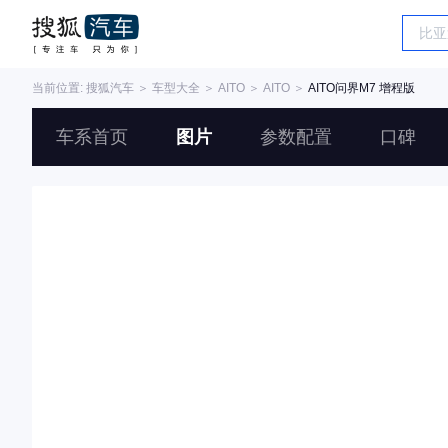
当前位置:
搜狐汽车
＞
车型大全
＞
AITO
＞
AITO
＞
AITO问界M7 增程版
车系首页
图片
参数配置
口碑