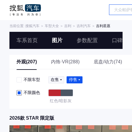
当前位置:
搜狐汽车
＞
车型大全
＞
吉利
＞
吉利汽车
＞
吉利星愿
车系首页
图片
参数配置
口碑
外观(207)
内饰·VR(288)
底盘/动力(74)
不限车型
在售
停售
不限颜色
红色/暗影灰
2026款 STAR 限定版