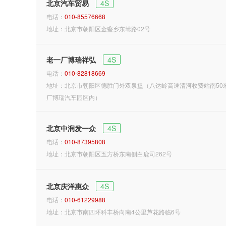
北京汽车贸易
4S
电话：
010-85576668
地址：北京市朝阳区金盏乡东苇路02号
老一厂博瑞祥弘
4S
电话：
010-82818669
地址：北京市朝阳区德胜门外双泉堡（八达岭高速清河收费站南50
厂博瑞汽车园区内）
北京中润发一众
4S
电话：
010-87395808
地址：北京市朝阳区五方桥东南侧白鹿司262号
北京庆洋惠众
4S
电话：
010-61229988
地址：北京市南四环科丰桥向南4公里芦花路临6号