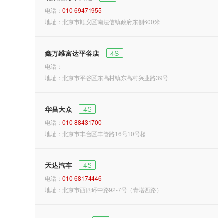
电话：
010-69471955
地址：北京市顺义区南法信镇政府东侧600米
鑫万维富达平谷店
4S
电话：
地址：北京市平谷区东高村镇东高村兴业路39号
华昌大众
4S
电话：
010-88431700
地址：北京市丰台区丰管路16号10号楼
天达汽车
4S
电话：
010-68174446
地址：北京市西四环中路92-7号（青塔西路）