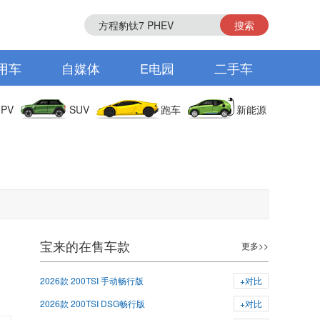
搜索
用车
自媒体
E电园
二手车
PV
SUV
跑车
新能源
宝来的在售车款
更多>>
2026款 200TSI 手动畅行版
+对比
2026款 200TSI DSG畅行版
+对比