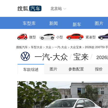
汽车首页
北京站
车型库
新闻
图片
新车
微型
小型
紧凑型
搜狐汽车
>
车型大全
>
大众
>
一汽-大众
>
大众宝来
>
2026款 200TS
一汽-大众
宝来
/
/
202
图片
参数配置
报价
车款综述