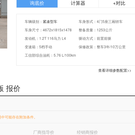
询底价
计算器
+对比
车辆级别：
紧凑型车
车身形式：4门5座三厢轿车
车身尺寸：4672x1815x1478
整备质量：1253公斤
发动机：1.2T 116马力 L4
驱动方式：前置前驱
变速箱：5档手动
保修政策：整车3年/10万公里
工信部综合油耗：5.76 L/100km
查看详细参数配置>>
版 报价
易中可能存在附加条件。
厂商指导价
经销商报价