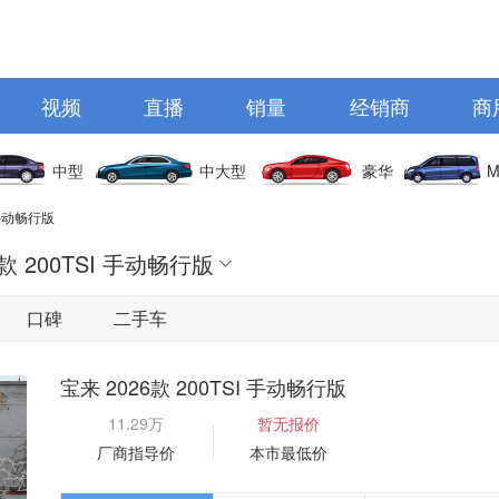
视频
直播
销量
经销商
商
中型
中大型
豪华
M
I 手动畅行版
6款 200TSI 手动畅行版
口碑
二手车
宝来 2026款 200TSI 手动畅行版
11.29万
暂无报价
厂商指导价
本市最低价