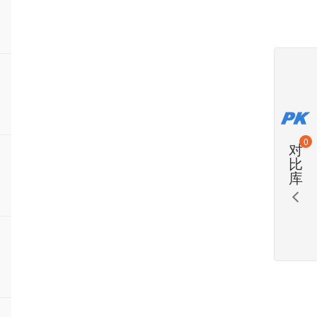
0
对
比
库