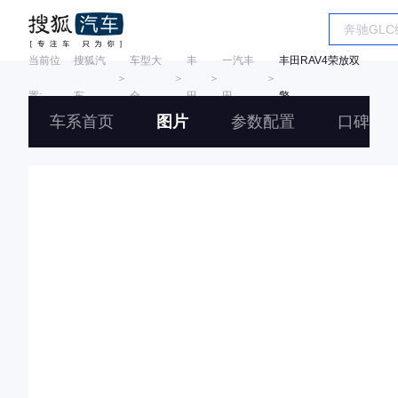
当前位
搜狐汽
车型大
丰
一汽丰
丰田RAV4荣放双
＞
＞
＞
＞
置:
车
全
田
田
擎
车系首页
图片
参数配置
口碑