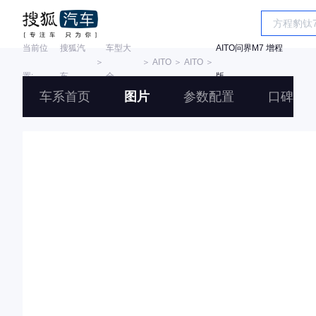
当前位
搜狐汽
车型大
AITO问界M7 增程
＞
＞
AITO
＞
AITO
＞
置:
车
全
版
车系首页
图片
参数配置
口碑