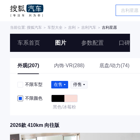
当前位置:
搜狐汽车
＞
车型大全
＞
吉利
＞
吉利汽车
＞
吉利星愿
车系首页
图片
参数配置
口碑
外观(207)
内饰·VR(288)
底盘/动力(74)
不限车型
在售
停售
不限颜色
黑色/冰莓粉
2026款 410km 向往版