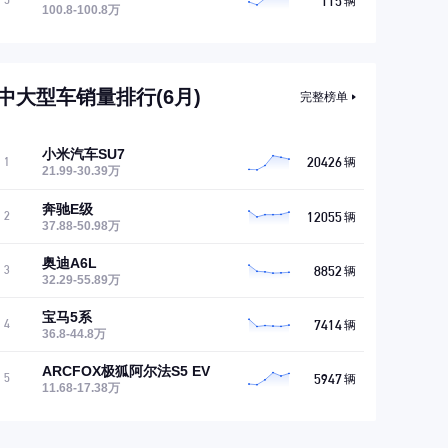
115
5
辆
100.8-100.8万
中大型车销量排行(6月)
完整榜单
小米汽车SU7
20426
1
辆
21.99-30.39万
奔驰E级
12055
2
辆
37.88-50.98万
奥迪A6L
8852
3
辆
32.29-55.89万
宝马5系
7414
4
辆
36.8-44.8万
ARCFOX极狐阿尔法S5 EV
5947
5
辆
11.68-17.38万