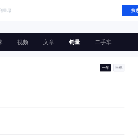
搜
碑
视频
文章
销量
二手车
一年
半年