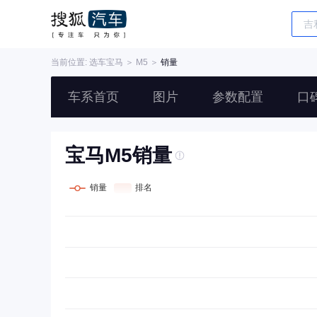
当前位置: 选车
宝马
＞
M5
＞
销量
车系首页
图片
参数配置
口
宝马M5销量