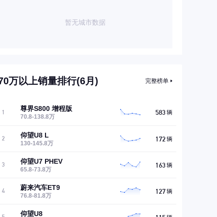
暂无城市数据
70万以上销量排行(6月)
完整榜单
尊界S800 增程版
583
1
辆
70.8-138.8万
仰望U8 L
172
2
辆
130-145.8万
仰望U7 PHEV
163
3
辆
65.8-73.8万
蔚来汽车ET9
127
4
辆
76.8-81.8万
仰望U8