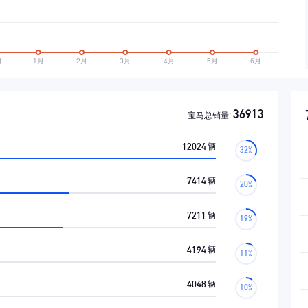
36913
宝马总销量:
12024
辆
7414
辆
7211
辆
4194
辆
4048
辆