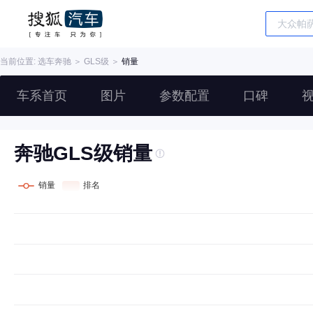
当前位置: 选车
奔驰
＞
GLS级
＞
销量
车系首页
图片
参数配置
口碑
奔驰GLS级销量