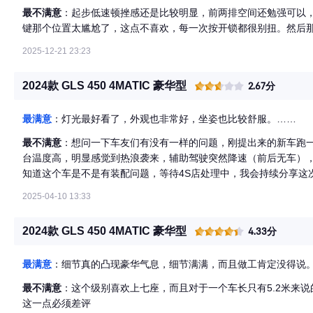
最不满意
：起步低速顿挫感还是比较明显，前两排空间还勉强可以
键那个位置太尴尬了，这点不喜欢，每一次按开锁都很别扭。然后
2025-12-21 23:23
2024款 GLS 450 4MATIC 豪华型
2.67分
最满意
：灯光最好看了，外观也非常好，坐姿也比较舒服。……
最不满意
：想问一下车友们有没有一样的问题，刚提出来的新车跑
台温度高，明显感觉到热浪袭来，辅助驾驶突然降速（前后无车）
知道这个车是不是有装配问题，等待4S店处理中，我会持续分享这
2025-04-10 13:33
2024款 GLS 450 4MATIC 豪华型
4.33分
最满意
：细节真的凸现豪华气息，细节满满，而且做工肯定没得说
最不满意
：这个级别喜欢上七座，而且对于一个车长只有5.2米来
这一点必须差评