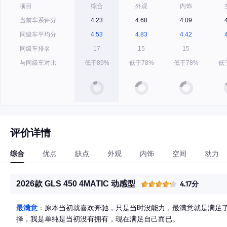
项目
综合
外观
内饰
当前车系评分
4.23
4.68
4.09
同级车平均分
4.53
4.83
4.42
同级车排名
17
15
15
与同级车对比
低于89%
低于78%
低于78%
低
评价详情
综合
优点
缺点
外观
内饰
空间
动力
2026款 GLS 450 4MATIC 动感型
4.17分
最满意
：原本当初就喜欢奔驰，只是当时没能力，最满意就是满足
择，我是单纯是当初没有拥有，现在满足自己而已。