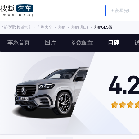
当前位置:
搜狐汽车
＞
车型大全
＞
奔驰
＞
奔驰(进口)
＞
奔驰GLS级
车系首页
图片
参数配置
口碑
4.