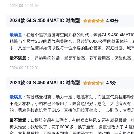
2024-09-24 01:54
2024款 GLS 450 4MATIC 时尚型
4.83分
最满意
：在这个追求速度与空间并存的时代，奔驰GLS 450 4MA
精髓与全尺寸SUV的霸气完美融合。经过近6000公里的驾乘体验
手，又是一位懂得如何取悦每一位乘客的贴心管家。家庭出游、城
华SUV的所有期待和想象。
最不满意
：非得挑毛病的话，就是车价高，养车费用高，保险也高
2024-09-21 22:01
2023款 GLS 450 4MATIC 时尚型
4.5分
最满意
：驾驶感受很爽，动力十足，嘎嘎有劲，而且空气悬挂那种
不是大柏林，小柏林已经够用了，隔音也很好，总之，大毛病没有，小
的，我劝你拉点饥荒干GLS，直接他们拉开档次，一步到位，省着
最不满意
：1.我那空调有点毛病，有时候吹热风 2.还有就是最后一
椅太难受，我给改了，花了6000多，换了坐垫，角度也改大了 4.
窄，尤其是后排，不踩够不到地，踩吧还太窄，纯鸡肋，一定换个电