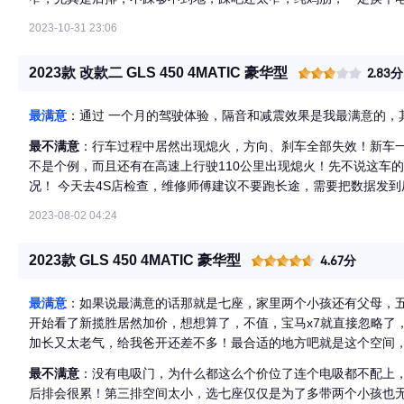
一个
2023-10-31 23:06
2023款 改款二 GLS 450 4MATIC 豪华型
2.83分
最满意
：通过 一个月的驾驶体验，隔音和减震效果是我最满意的，
最不满意
：行车过程中居然出现熄火，方向、刹车全部失效！新车
不是个例，而且还有在高速上行驶110公里出现熄火！先不说这车
况！ 今天去4S店检查，维修师傅建议不要跑长途，需要把数据发
哪个车就是小毛病多，换了奔驰居然出现这样的问题…也许是我运
2023-08-02 04:24
国内的消费者，建议有意愿购车的还是在购车前好好考虑一下自身
2023款 GLS 450 4MATIC 豪华型
4.67分
最满意
：如果说最满意的话那就是七座，家里两个小孩还有父母，
开始看了新揽胜居然加价，想想算了，不值，宝马x7就直接忽略了
加长又太老气，给我爸开还差不多！最合适的地方吧就是这个空间，
了。动力方面完全够用四平八稳还是比较舒服的，就是可惜配置没
最不满意
：没有电吸门，为什么都这么个价位了连个电吸都不配上
是胆子小怕中招，如果有问题都不知道找谁去
后排会很累！第三排空间太小，选七座仅仅是为了多带两个小孩也