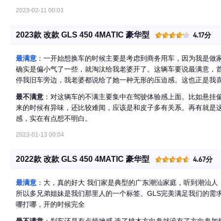
2023-02-11 00:03
2023款 改款 GLS 450 4MATIC 豪华型
4.17分
最满意
：一开始想换车的时候主要是考虑到商务用车，因为我是做
确实是偏小气了一些，就淘汰给我老婆开了。这辆车要说最满意，
停我旧车旁边，我老婆都说给了她一种无形的压迫感。这也正是我喜
巨大来形容。我家因为还有旧车做家用，这辆车我就自己开，商务
最不满意
：对这辆车的不满主要集中在驾驶体验感上面。比如悬挂
空间简直就能当一张床那么大。这个空间彻底把我折服。
来的时候有异味，还比较难闻，应该是和皮子多有关系。再有就是
感，实在有点想不明白。
2023-01-13 00:04
2022款 改款 GLS 450 4MATIC 豪华型
4.67分
最满意
：大，真的好大 我们家是典型的广东潮汕家庭，听到潮汕人
所以多兄弟姐妹是我们那里人的一个标签。GLS完美满足我们的需求。
哪打哪，开的时候完全