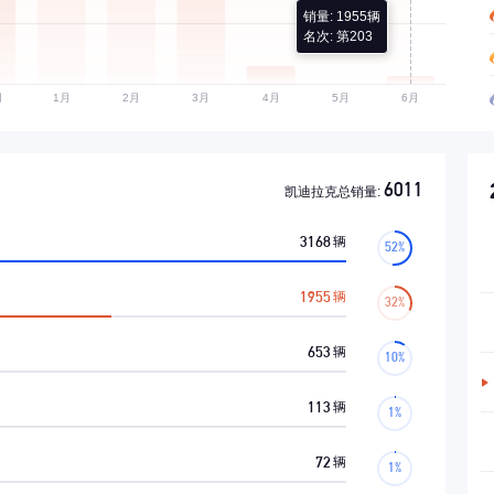
销量: 1955辆
名次: 第203
6011
凯迪拉克总销量:
3168
辆
1955
辆
653
辆
113
辆
72
辆