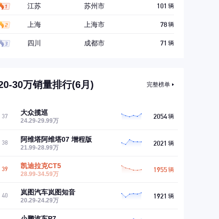
江苏
苏州市
101
辆
上海
上海市
78
辆
四川
成都市
71
辆
20-30万销量排行(6月)
完整榜单
大众揽巡
2054
37
辆
24.29-29.99万
阿维塔阿维塔07 增程版
2021
38
辆
21.99-28.99万
凯迪拉克CT5
1955
39
辆
28.99-34.59万
岚图汽车岚图知音
1921
40
辆
20.29-24.29万
小鹏汽车P7