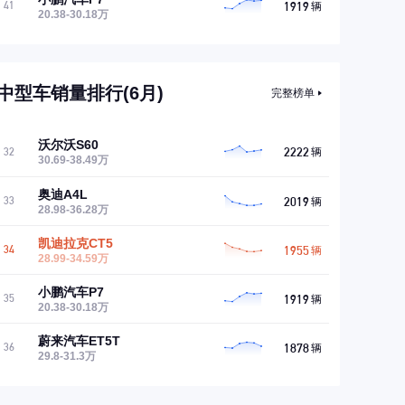
1919
41
辆
20.38-30.18万
中型车销量排行(6月)
完整榜单
沃尔沃S60
2222
32
辆
30.69-38.49万
奥迪A4L
2019
33
辆
28.98-36.28万
凯迪拉克CT5
1955
34
辆
28.99-34.59万
小鹏汽车P7
1919
35
辆
20.38-30.18万
蔚来汽车ET5T
1878
36
辆
29.8-31.3万