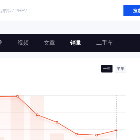
搜
碑
视频
文章
销量
二手车
一年
半年