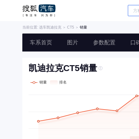
当前位置: 选车
凯迪拉克
＞
CT5
＞
销量
车系首页
图片
参数配置
口
凯迪拉克CT5销量