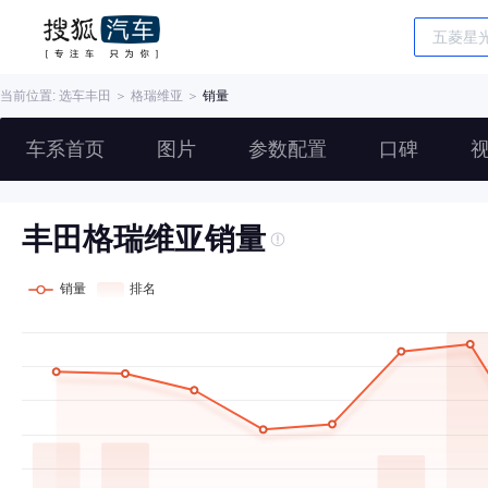
当前位置: 选车
丰田
＞
格瑞维亚
＞
销量
车系首页
图片
参数配置
口碑
丰田格瑞维亚销量