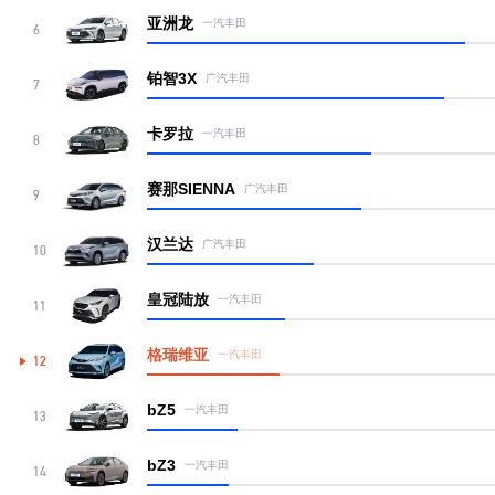
亚洲龙
一汽丰田
6
铂智3X
广汽丰田
7
卡罗拉
一汽丰田
8
赛那SIENNA
广汽丰田
9
汉兰达
广汽丰田
10
皇冠陆放
一汽丰田
11
格瑞维亚
一汽丰田
12
bZ5
一汽丰田
13
bZ3
一汽丰田
14