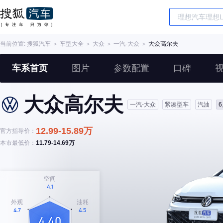
当前位置:
搜狐汽车
＞
车型大全
＞
大众
＞
一汽-大众
＞
大众高尔夫
车系首页
图片
参数配置
口碑
大众高尔夫
一汽-大众
紧凑型车
汽油
12.99-15.89万
官方指导价：
本市最低价：
11.79-14.69万