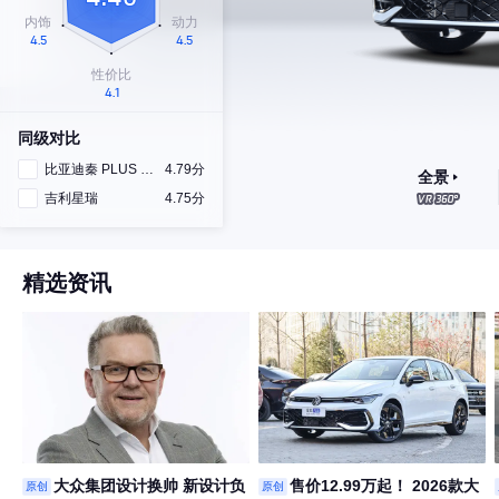
同级对比
比亚迪秦 PLUS DM-i
4.79分
全景
吉利星瑞
4.75分
精选资讯
大众集团设计换帅 新设计负
售价12.99万起！ 2026款大
原创
原创