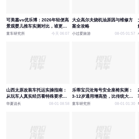
可美嘉vs优乐博：2026年轻便高
大众高尔夫烧机油原因与维修方
景观婴儿推车实测对比，谁更值
案全攻略
得入手？
童车研究所
今天 06:07
小过爱旅游
08-05 01:57
山西太原改装车托运实操指南：
乐蒂宝贝沧海号安全座椅实测：
从玩车人真实经历看特殊要求与
3-12岁通用增高垫，比传统大座
准备事项
椅更香的出行神器
华夏说长
08-01 08:58
童车研究所
08-01 01:30