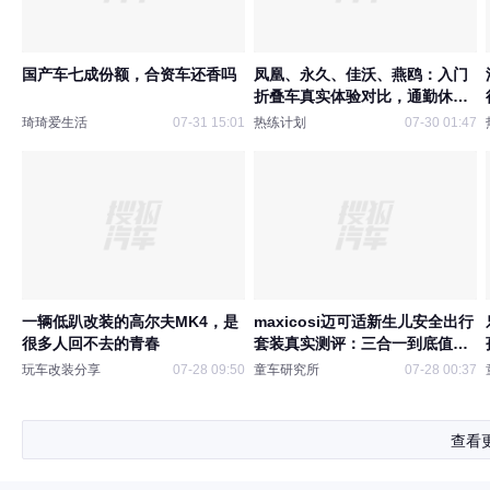
国产车七成份额，合资车还香吗
凤凰、永久、佳沃、燕鸥：入门
折叠车真实体验对比，通勤休闲
怎么选？
琦琦爱生活
07-31 15:01
热练计划
07-30 01:47
一辆低趴改装的高尔夫MK4，是
maxicosi迈可适新生儿安全出行
很多人回不去的青春
套装真实测评：三合一到底值不
值？对比britax后我果断选了它
玩车改装分享
07-28 09:50
童车研究所
07-28 00:37
查看