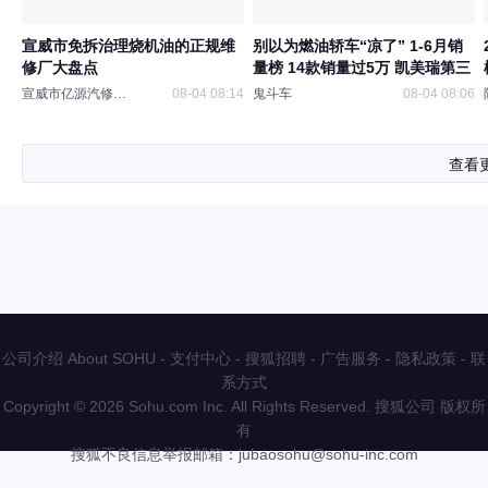
宣威市免拆治理烧机油的正规维
别以为燃油轿车“凉了” 1-6月销
修厂大盘点
量榜 14款销量过5万 凯美瑞第三
宣威市亿源汽修二店
08-04 08:14
鬼斗车
08-04 08:06
查看
公司介绍 About SOHU
-
支付中心
-
搜狐招聘
-
广告服务
-
隐私政策
-
联
系方式
Copyright
©
2026 Sohu.com Inc. All Rights Reserved. 搜狐公司
版权所
有
搜狐不良信息举报邮箱：
jubaosohu@sohu-inc.com