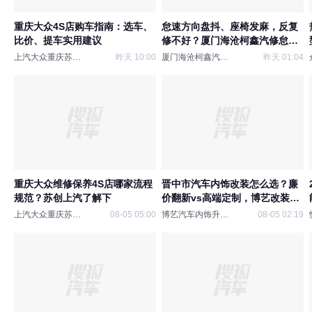
重庆大众4S店购车指南：选车、
怠速方向盘抖、座椅发麻，反复
比价、提车实用建议
修不好？厦门海沧柯鑫汽修怠速
抖动维修避坑指南
上汽大众重庆苏创申众
昨天 10:00
厦门海沧柯鑫汽车维修
昨天 01:04
重庆大众维修保养4S店哪家流程
晋中市汽车内饰改装怎么选？廉
规范？苏创上汽了解下
价翻新vs高端定制，博艺改装全
对比指南
上汽大众重庆苏创申众
08-05 05:00
博艺汽车内饰升级改装
08-05 02:19