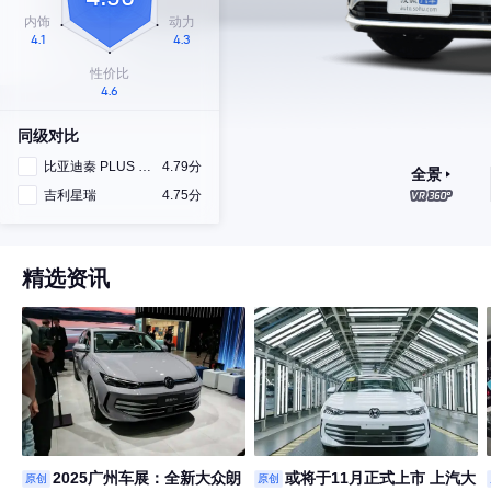
同级对比
比亚迪秦 PLUS DM-i
4.79分
全景
吉利星瑞
4.75分
精选资讯
2025广州车展：全新大众朗
或将于11月正式上市 上汽大
原创
原创