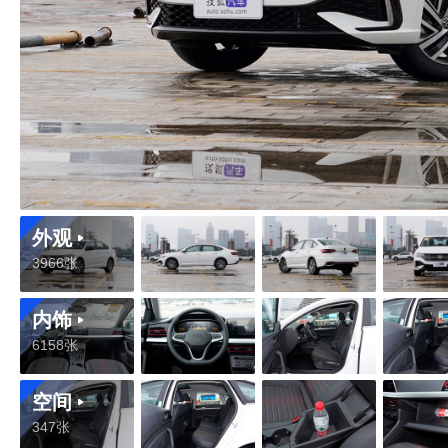
外观
3966张
内饰
6158张
空间
347张