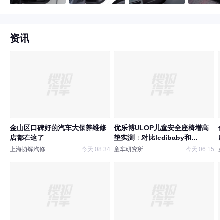
资讯
金山区口碑好的汽车大保养维修
优乐博ULOP儿童安全座椅增高
店都在这了
垫实测：对比ledibaby和
bebelock，3-12岁大童的舒适安
上海协辉汽修
今天 08:34
童车研究所
今天 06:15
全之选