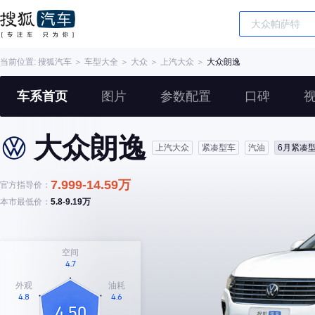
当前位置:
搜狐汽车
＞
车型大全
＞
大众
＞
上汽大众
＞
大众朗逸
车系首页
图片
参数配置
口碑
大众朗逸
上汽大众
紧凑型车
汽油
6月紧凑
7.999-14.59万
官方指导价：
本市最低价：
5.8-9.19万