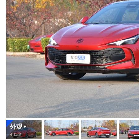
外观
431张