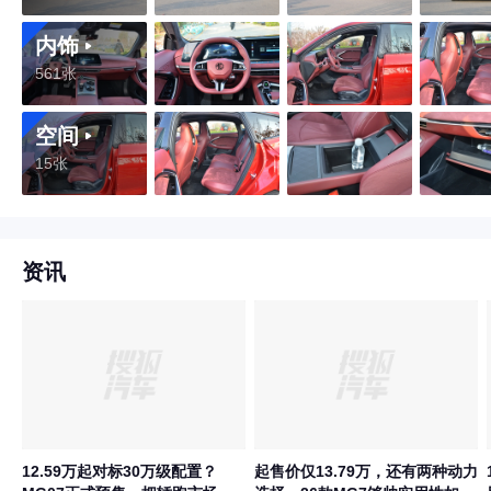
内饰
561张
空间
15张
资讯
12.59万起对标30万级配置？
起售价仅13.79万，还有两种动力