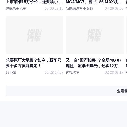
上市瞄准15万价位，还要啥小米
MG4/MG7、智己LS6 MAX领势
SU7？
登场
隔壁老王说车
05-09 23:19
新能源汽车小黄花
04-29 03:05
想要原厂大尾翼？如今，新车只
又一台“国产帕美”？全新MG 07
要十多万就能搞定！
谍照、渲染图曝光，还卖12万多
起？
邱小铖
02-28 14:57
优视汽车
02-28 03:17
查看