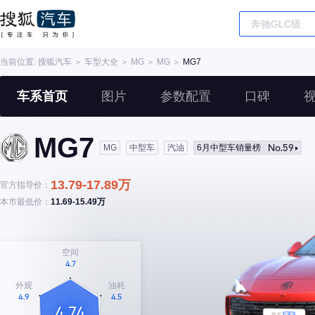
当前位置:
搜狐汽车
＞
车型大全
＞
MG
＞
MG
＞
MG7
车系首页
图片
参数配置
口碑
MG7
No.59
MG
中型车
汽油
6月中型车销量榜
13.79-17.89万
官方指导价：
本市最低价：
11.69-15.49万