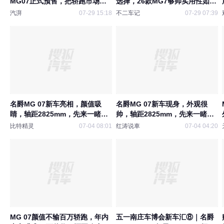
MG07正式预售，把轿跑市场底
选择，26款MG7够帅实用性如
裤都掀了
何？
汽湃
07-29 15:18
不二车记
07-29 07:39
名爵MG 07新车亮相，颜值吸
名爵MG 07新车现身，外观很
睛，轴距2825mm，先来一睹为
帅，轴距2825mm，先来一睹为
快，全新新能源轿跑配置拉满，
快吧
比特精灵
07-04 08:01
红涛说車
07-04 04:20
网传15万起售，你心动了吗？
MG 07颜值不输百万轿跑，年内
五一南庄车博会新车汇⑧｜名爵