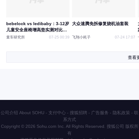
bebelock vs ledibaby：3-12岁
大众速腾免拆修复烧机油套装
儿童安全座椅增高垫实测对比，
ISOFIX硬接口+靠背款到底香不
童车研究所
07-25 00:39
飞翔小耗子
07-24 17:07
香？
查看
公司介绍 About SOHU
-
支付中心
-
搜狐招聘
-
广告服务
-
隐私政策
-
联
系方式
Copyright
©
2026 Sohu.com Inc. All Rights Reserved. 搜狐公司
版权所
有