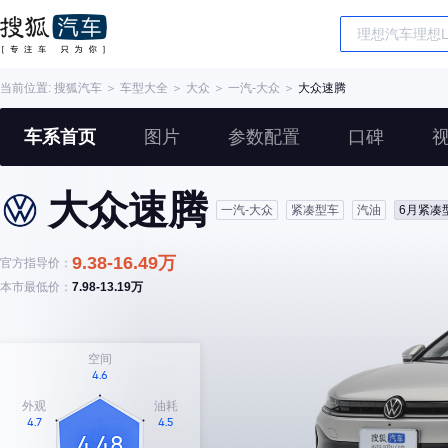
当前位置:
搜狐汽车
＞
车型大全
＞
大众
＞
一汽-大众
＞
大众速腾
车系首页
图片
参数配置
口碑
大众速腾
一汽-大众
紧凑型车
汽油
6月紧凑
9.38-16.49万
官方指导价：
本市最低价：
7.98-13.19万