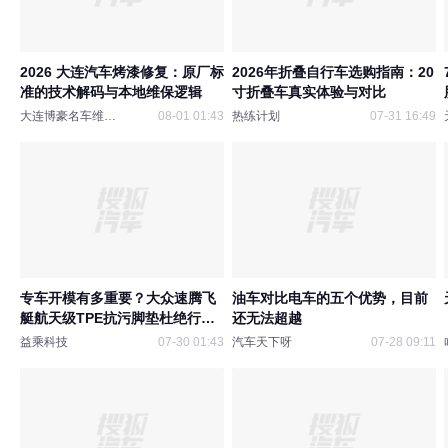
2026 大连汽车烤漆修复：原厂标
2026年折叠自行车选购指南：20
准的技术解码与本地维保逻辑
寸折叠车真实体验与对比
大连博豪名车维修中心
08-01 01:43
热练计划
07-31 16:49
专车开模有多重要？大众速腾飞
油车对比电车的五个优势，目前
艇航天级TPE抗污脚垫杜绝行车
还无法超越
安全隐患
益乘科技
07-30 01:43
汽车天下呀
07-28 09:11