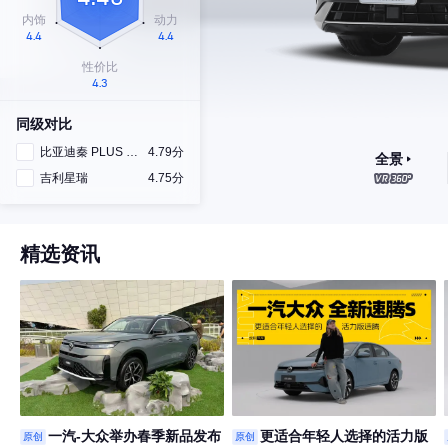
同级对比
比亚迪秦 PLUS DM-i
4.79分
全景
吉利星瑞
4.75分
精选资讯
一汽-大众举办春季新品发布
更适合年轻人选择的活力版
原创
原创