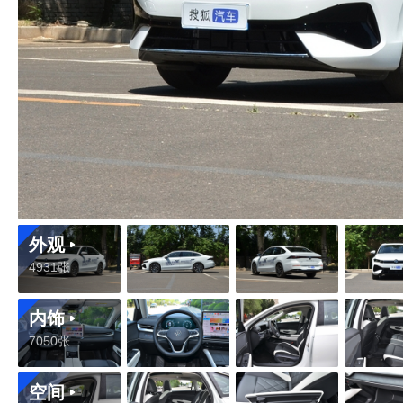
外观
4931张
内饰
7050张
空间