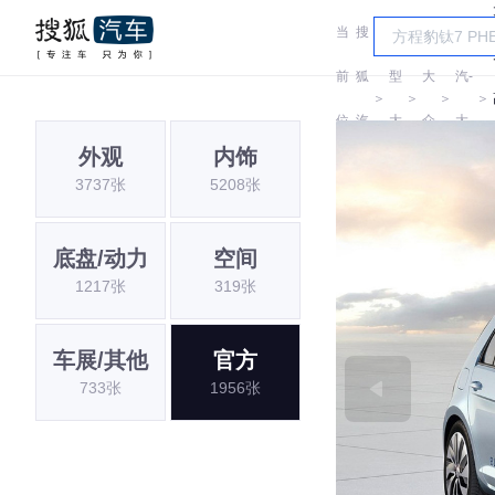
当
搜
车
一
前
狐
型
大
汽-
＞
＞
＞
＞
位
汽
大
众
大
外观
内饰
置:
车
全
众
3737张
5208张
底盘/动力
空间
1217张
319张
车展/其他
官方
733张
1956张