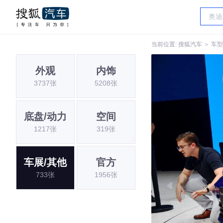
当前位置:
搜狐汽车
＞
车型
外观
内饰
3737张
5208张
底盘/动力
空间
1217张
319张
车展/其他
官方
733张
1956张