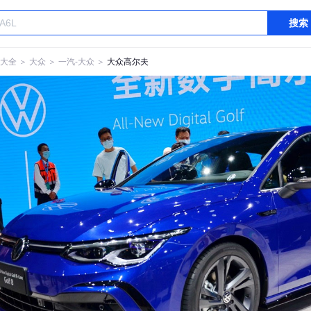
搜索
大全
＞
大众
＞
一汽-大众
＞
大众高尔夫