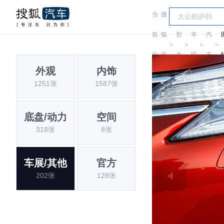
当
搜
车
一
前
狐
型
丰
汽
＞
＞
＞
＞
位
汽
大
田
丰
外观
内饰
置:
车
全
田
1251张
1587张
底盘/动力
空间
318张
8张
车展/其他
官方
202张
128张