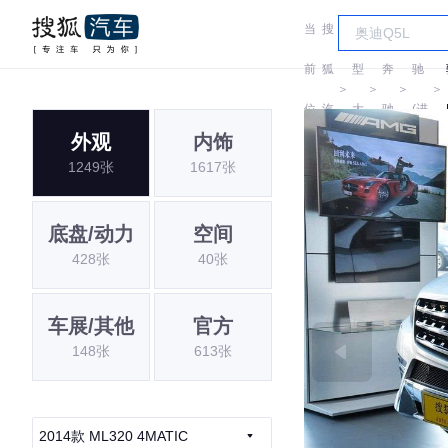
当
搜
车
奔
前
狐
型
奔
驰
＞
＞
＞
＞
位
汽
大
驰
(进
外观
内饰
置:
车
全
口)
1249张
1617张
底盘/动力
空间
428张
40张
车展/其他
官方
148张
613张
2014款 ML320 4MATIC