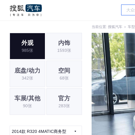
当前位置:
搜狐汽车
＞
车型
外观
内饰
985张
1593张
底盘/动力
空间
342张
68张
车展/其他
官方
90张
283张
2014款 R320 4MATIC商务型