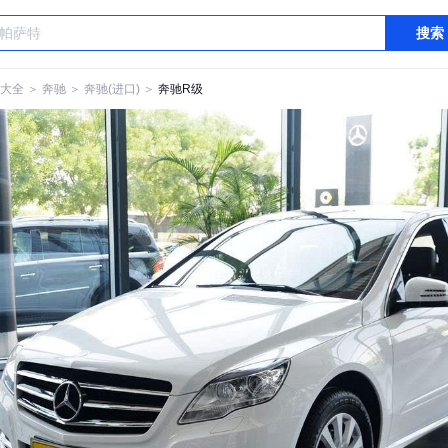
搜索
大全
＞
奔驰
＞
奔驰(进口)
＞
奔驰R级