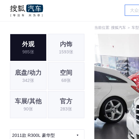
当前位置:
搜狐汽车
＞
车型
外观
内饰
985张
1593张
底盘/动力
空间
342张
68张
车展/其他
官方
90张
283张
2011款 R300L 豪华型