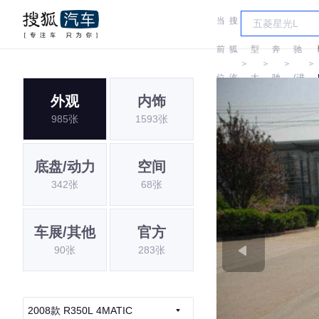
当
搜
车
奔
前
狐
型
奔
驰
＞
＞
＞
＞
位
汽
大
驰
(进
外观
内饰
置:
车
全
口)
985张
1593张
底盘/动力
空间
342张
68张
车展/其他
官方
90张
283张
2008款 R350L 4MATIC